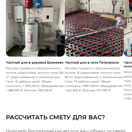
Частный дом в деревне Еремеево
Частный дом в селе Петровское
Част
посе
Монтаж газового и электрического
Монтаж газового и электрического
Монт
котлов, радиаторов, теплого пола 106
котлов, 16 радиаторов, теплого пола
котло
м², водоснабжения и канализации.
90 м², водоснабжения и канализации.
пола 
Срок: 15 рабочих дней. Общая
Срок: 14 рабочих дней. Общая
пола
стоимость: 1 978 000 ₽. Оборудование:
стоимость: 1 890 000 ₽. Оборудование:
Срок:
1 488 000 ₽. Монтаж: 590 000 ₽
1 320 000 ₽. Монтаж: 570 000 ₽
стоим
1 295
РАССЧИТАТЬ СМЕТУ ДЛЯ ВАС?
Получите бесплатный расчёт под ваш объект, оставьте