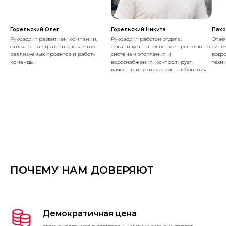
Горельский Олег
Горельский Никита
Пахо
Руководит развитием компании,
Руководит работой отдела,
Отве
отвечает за стратегию, качество
организует выполнение проектов по
сист
реализуемых проектов и работу
системам отопления и
водо
команды.
водоснабжения, контролирует
техн
качество и технические требования
ПОЧЕМУ НАМ ДОВЕРЯЮТ
Демократичная цена